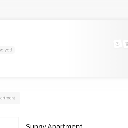
nd yet!
artment
Sunny Apartment